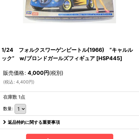
1/24 フォルクスワーゲンビートル(1966) ”キャルル
ック” w/ブロンドガールズフィギュア
[
HSP445
]
販売価格
:
4,000
円
(税別)
(
税込
:
4,400
円
)
在庫数 1点
数量
:
返品特約に関する重要事項