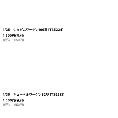
1/35 シュビムワーゲン166型
[
T35224
]
1,500
円
(税別)
(
税込
:
1,650
円
)
1/35 キューベルワーゲン82型
[
T35213
]
1,500
円
(税別)
(
税込
:
1,650
円
)