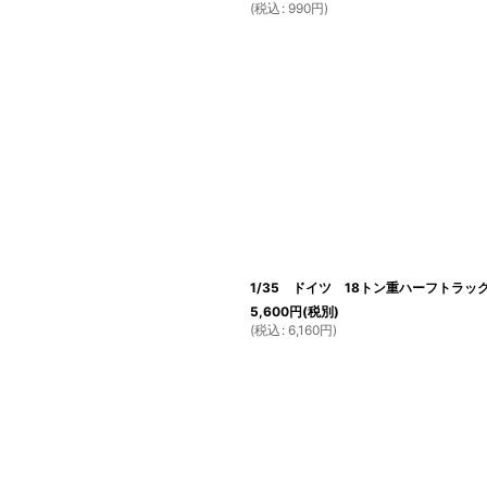
(
税込
:
990
円
)
1/35 ドイツ 18トン重ハーフトラック
5,600
円
(税別)
(
税込
:
6,160
円
)