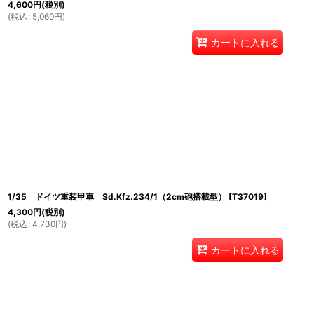
4,600
円
(税別)
(
税込
:
5,060
円
)
カートに入れる
1/35 ドイツ重装甲車 Sd.Kfz.234/1（2cm砲搭載型）
[
T37019
]
4,300
円
(税別)
(
税込
:
4,730
円
)
カートに入れる