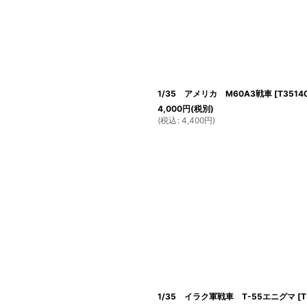
1/35 アメリカ M60A3戦車
[
T3514
4,000
円
(税別)
(
税込
:
4,400
円
)
1/35 イラク軍戦車 T-55エニグマ
[
T