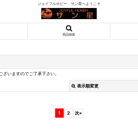
ジョイフルホビー サン星へようこそ
商品検索
ございますのでご了承下さい。
表示順変更
1
2
次
»
絞り込む