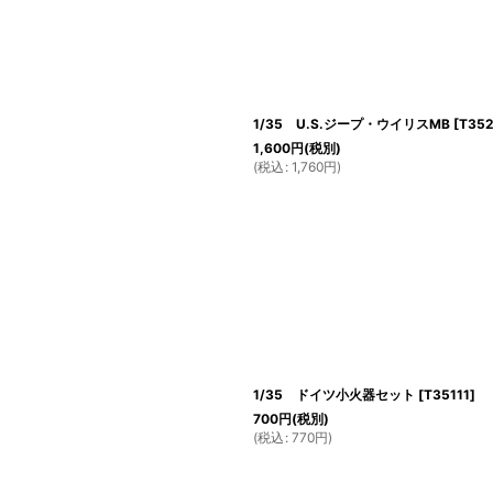
1/35 U.S.ジープ・ウイリスMB
[
T352
1,600
円
(税別)
(
税込
:
1,760
円
)
1/35 ドイツ小火器セット
[
T35111
]
700
円
(税別)
(
税込
:
770
円
)