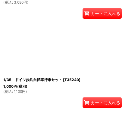
(
税込
:
3,080
円
)
カートに入れる
1/35 ドイツ歩兵自転車行軍セット
[
T35240
]
1,000
円
(税別)
(
税込
:
1,100
円
)
カートに入れる