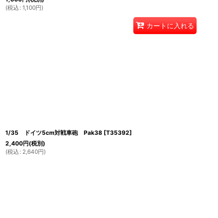
(
税込
:
1,100
円
)
カートに入れる
1/35 ドイツ5cm対戦車砲 Pak38
[
T35392
]
2,400
円
(税別)
(
税込
:
2,640
円
)