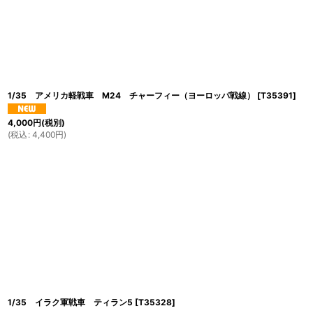
1/35 アメリカ軽戦車 M24 チャーフィー（ヨーロッパ戦線）
[
T35391
]
4,000
円
(税別)
(
税込
:
4,400
円
)
1/35 イラク軍戦車 ティラン5
[
T35328
]