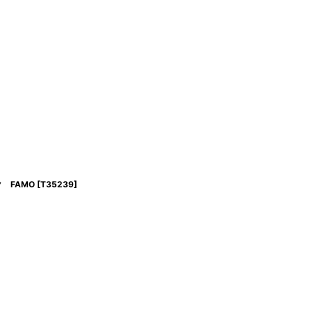
 FAMO
[
T35239
]