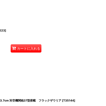
223
]
カートに入れる
3.7cm 対空機関砲37型搭載 フラックザウリア
[
T35144
]