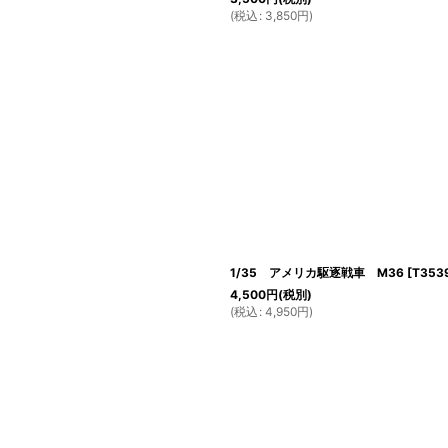
(
税込
:
3,850
円
)
1/35 アメリカ駆逐戦車 M36
[
T353
4,500
円
(税別)
(
税込
:
4,950
円
)