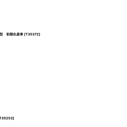
1年型 初期生産車
[
T35372
]
T35253
]