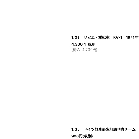
1/35 ソビエト重戦車 KV-1 194
4,300
円
(税別)
(
税込
:
4,730
円
)
1/35 ドイツ戦車部隊前線偵察チーム
[
900
円
(税別)