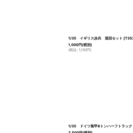
1/35 イギリス歩兵 巡回セット
[
T35
1,000
円
(税別)
(
税込
:
1,100
円
)
1/35 ドイツ装甲8トンハーフトラック 
3,500
円
(税別)