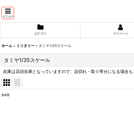
メニュー
カテゴリ
マイページ
ホーム
>
ミリタリー
>
タミヤ1/35スケール
タミヤ1/35スケール
在庫は店頭在庫となっていますので、品切れ・取り寄せになる場合も
94
件
表示数
:
並び順
: