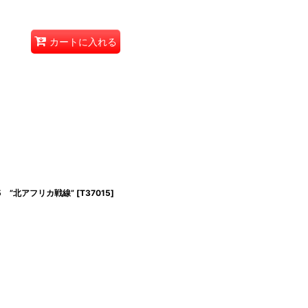
カートに入れる
5 ”北アフリカ戦線”
[
T37015
]