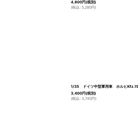
4,800
円
(税別)
(
税込
:
5,280
円
)
1/35 ドイツ中型軍用車 ホルヒKfz.1
3,400
円
(税別)
(
税込
:
3,740
円
)