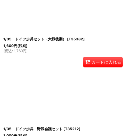
1/35 ドイツ歩兵セット（大戦後期）
[
T35382
]
1,600
円
(税別)
(
税込
:
1,760
円
)
カートに入れる
1/35 ドイツ歩兵 野戦会議セット
[
T35212
]
1,000
円
(税別)