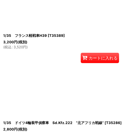
1/35 フランス軽戦車H39
[
T35389
]
3,200
円
(税別)
(
税込
:
3,520
円
)
カートに入れる
1/35 ドイツ4輪装甲偵察車 Sd.Kfz.222 ”北アフリカ戦線”
[
T35286
]
2,800
円
(税別)