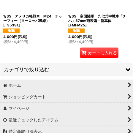
絞り込む
1/35 アメリカ軽戦車 M24 チャ
1/35 帝国陸軍 九七式中戦車「チ
ーフィー（ヨーロッパ戦線）
ハ」57mm砲装備・新車体
[
T35391
]
[
FMFM25
]
4,000
円
(税別)
4,000
円
(税別)
(
税込
:
4,400
円
)
(
税込
:
4,400
円
)
カートに入れる
カテゴリで絞り込む
ホーム
ミリタリー (全商品)
ショッピングカート
タミヤ1/35スケール
マイページ
タミヤ1/48スケール
最近チェックしたアイテム
その他の国内外メーカー
特定商取引法表示