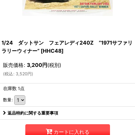
1/24 ダットサン フェアレディ240Z ”1971サファリ
ラリーウィナー”
[
HHC48
]
販売価格
:
3,200
円
(税別)
(
税込
:
3,520
円
)
在庫数 1点
数量
:
返品特約に関する重要事項
カートに入れる