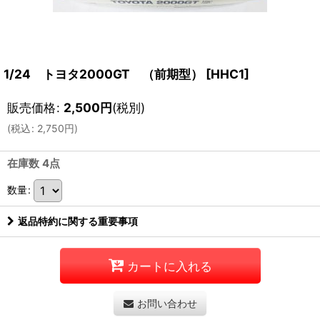
1/24 トヨタ2000GT （前期型）
[
HHC1
]
販売価格
:
2,500
円
(税別)
(
税込
:
2,750
円
)
在庫数 4点
数量
:
返品特約に関する重要事項
カートに入れる
お問い合わせ