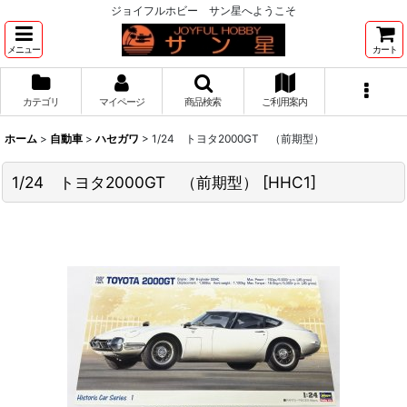
ジョイフルホビー サン星へようこそ
メニュー
カート
カテゴリ
マイページ
商品検索
ご利用案内
ホーム
>
自動車
>
ハセガワ
>
1/24 トヨタ2000GT （前期型）
1/24 トヨタ2000GT （前期型）
[
HHC1
]