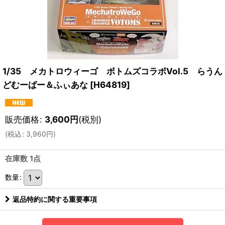
1/35 メカトロウィーゴ ボトムズコラボVol.5 らうん
どむーばー＆ふぃあな
[
H64819
]
販売価格
:
3,600
円
(税別)
(
税込
:
3,960
円
)
在庫数 1点
数量
:
返品特約に関する重要事項