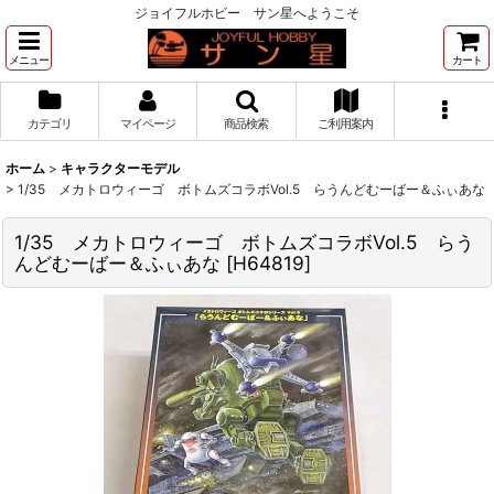
ジョイフルホビー サン星へようこそ
メニュー
カート
カテゴリ
マイページ
商品検索
ご利用案内
ホーム
>
キャラクターモデル
>
1/35 メカトロウィーゴ ボトムズコラボVol.5 らうんどむーばー＆ふぃあな
1/35 メカトロウィーゴ ボトムズコラボVol.5 らう
んどむーばー＆ふぃあな
[
H64819
]