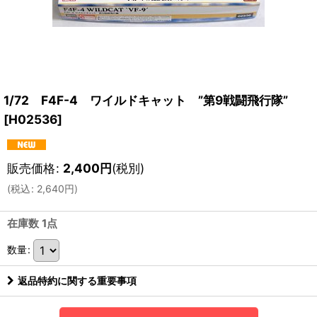
1/72 F4F-4 ワイルドキャット ”第9戦闘飛行隊”
[
H02536
]
販売価格
:
2,400
円
(税別)
(
税込
:
2,640
円
)
在庫数 1点
数量
:
返品特約に関する重要事項