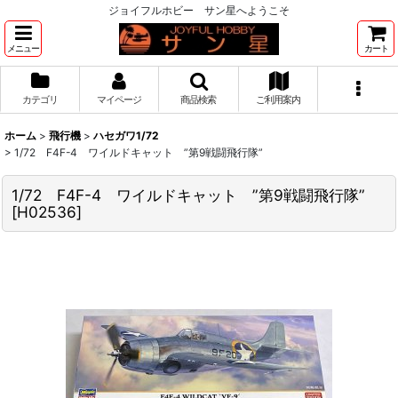
ジョイフルホビー サン星へようこそ
メニュー
カート
カテゴリ
マイページ
商品検索
ご利用案内
ホーム
>
飛行機
>
ハセガワ1/72
>
1/72 F4F-4 ワイルドキャット ”第9戦闘飛行隊”
1/72 F4F-4 ワイルドキャット ”第9戦闘飛行隊”
[
H02536
]