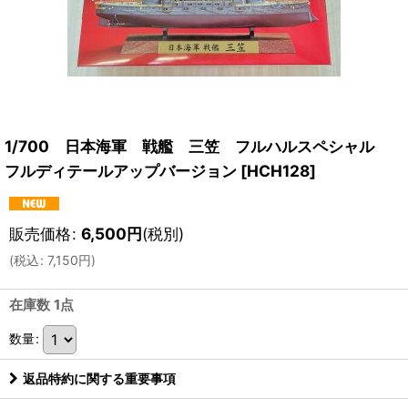
1/700 日本海軍 戦艦 三笠 フルハルスペシャル
フルディテールアップバージョン
[
HCH128
]
販売価格
:
6,500
円
(税別)
(
税込
:
7,150
円
)
在庫数 1点
数量
:
返品特約に関する重要事項