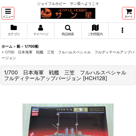
ジョイフルホビー サン星へようこそ
メニュー
カート
カテゴリ
マイページ
商品検索
ご利用案内
ホーム
>
船
>
1/700船
>
1/700 日本海軍 戦艦 三笠 フルハルスペシャル フルディテールアップバ
ージョン
1/700 日本海軍 戦艦 三笠 フルハルスペシャル
フルディテールアップバージョン
[
HCH128
]