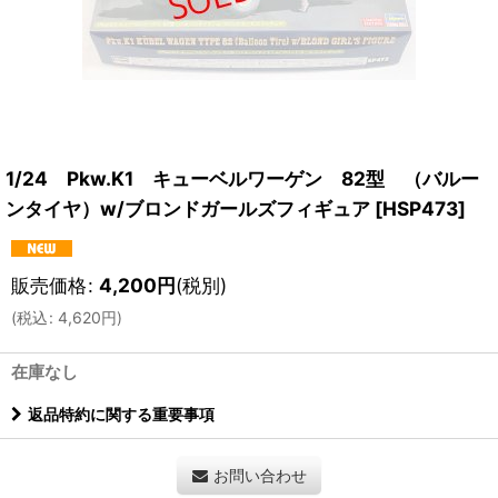
1/24 Pkw.K1 キューベルワーゲン 82型 （バルー
ンタイヤ）w/ブロンドガールズフィギュア
[
HSP473
]
販売価格
:
4,200
円
(税別)
(
税込
:
4,620
円
)
在庫なし
返品特約に関する重要事項
お問い合わせ