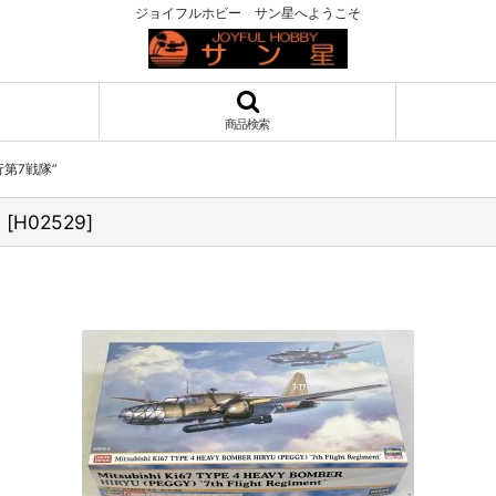
ジョイフルホビー サン星へようこそ
商品検索
行第7戦隊”
”
[
H02529
]