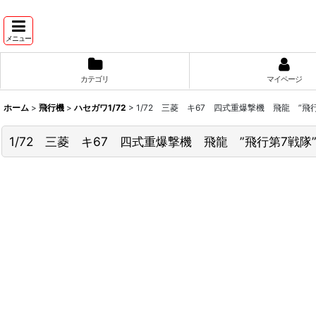
メニュー
カテゴリ
マイページ
ホーム
>
飛行機
>
ハセガワ1/72
>
1/72 三菱 キ67 四式重爆撃機 飛龍 ”飛
1/72 三菱 キ67 四式重爆撃機 飛龍 ”飛行第7戦隊