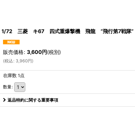
1/72 三菱 キ67 四式重爆撃機 飛龍 ”飛行第7戦隊”
販売価格
:
3,600
円
(税別)
(
税込
:
3,960
円
)
在庫数 1点
数量
:
返品特約に関する重要事項