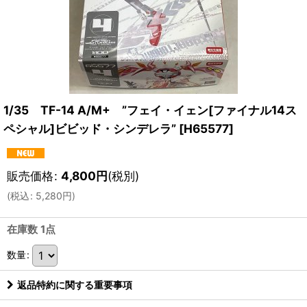
1/35 TF-14 A/M+ ”フェイ・イェン[ファイナル14ス
ペシャル]ビビッド・シンデレラ”
[
H65577
]
販売価格
:
4,800
円
(税別)
(
税込
:
5,280
円
)
在庫数 1点
数量
:
返品特約に関する重要事項