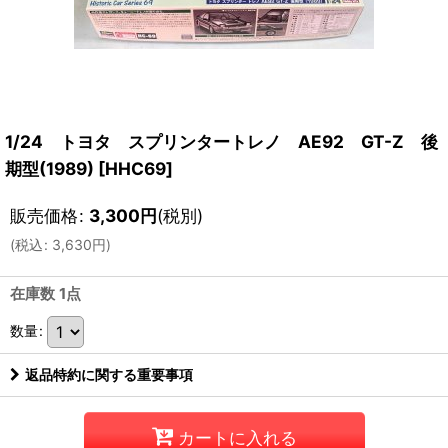
1/24 トヨタ スプリンタートレノ AE92 GT-Z 後
期型(1989)
[
HHC69
]
販売価格
:
3,300
円
(税別)
(
税込
:
3,630
円
)
在庫数 1点
数量
:
返品特約に関する重要事項
カートに入れる