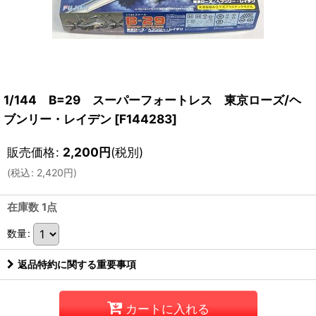
1/144 B=29 スーパーフォートレス 東京ローズ/ヘ
ブンリー・レイデン
[
F144283
]
販売価格
:
2,200
円
(税別)
(
税込
:
2,420
円
)
在庫数 1点
数量
:
返品特約に関する重要事項
カートに入れる