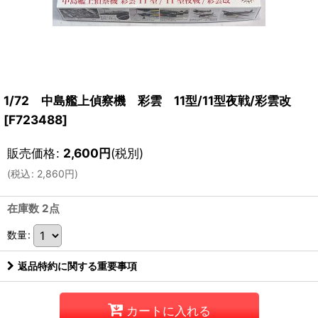
1/72 中島艦上偵察機 彩雲 11型/11型夜戦/彩雲改
[
F723488
]
販売価格
:
2,600
円
(税別)
(
税込
:
2,860
円
)
在庫数 2点
数量
:
返品特約に関する重要事項
カートに入れる