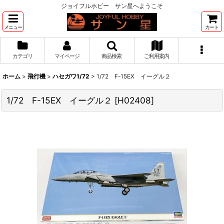
ジョイフルホビー サン星へようこそ
メニュー
カート
カテゴリ
マイページ
商品検索
ご利用案内
ホーム
>
飛行機
>
ハセガワ1/72
>
1/72 F-15EX イーグル２
1/72 F-15EX イーグル２
[
H02408
]