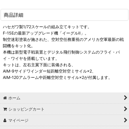
商品詳細
ハセガワ製1/72スケールの組み立てキットです。
F-15Eの最新アップグレード機「イーグルII」。
制空迷彩塗装が施された、空対空任務重視のアメリカ空軍最新の戦
闘機をキット化。
本機は新型電子戦装置とデジタル飛行制御システムのフライ・バ
イ・ワイヤを搭載しています。
キットは、左右主翼下面に装備される、
AIM-9サイドワインダー短距離空対空ミサイル×2、
AIM-120アムラーム中距離空対空ミサイル×2が付属します。
ホーム
ショッピングカート
マイページ