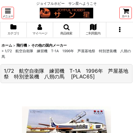
ジョイフルホビー サン星へようこそ
メニュー
カート
カテゴリ
マイページ
商品検索
ご利用案内
ホーム
>
飛行機
>
その他の国内メーカー
>
1/72 航空自衛隊 練習機 T-1A 1996年 芦屋基地祭 特別塗装機 八朔の
馬
1/72 航空自衛隊 練習機 T-1A 1996年 芦屋基地
祭 特別塗装機 八朔の馬
[
PLAC65
]