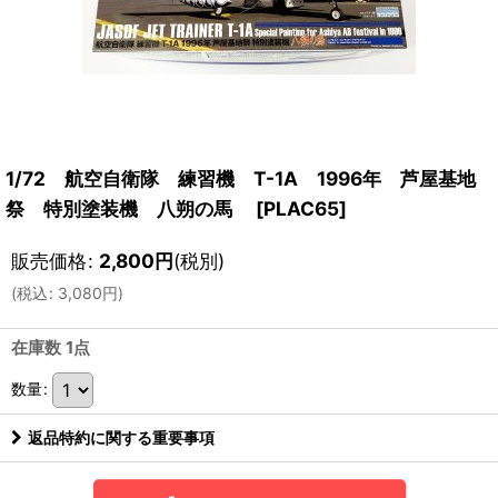
1/72 航空自衛隊 練習機 T-1A 1996年 芦屋基地
祭 特別塗装機 八朔の馬
[
PLAC65
]
販売価格
:
2,800
円
(税別)
(
税込
:
3,080
円
)
在庫数 1点
数量
:
返品特約に関する重要事項