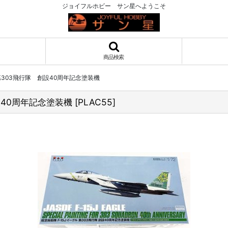
ジョイフルホビー サン星へようこそ
商品検索
 第303飛行隊 創設40周年記念塗装機
設40周年記念塗装機
[
PLAC55
]