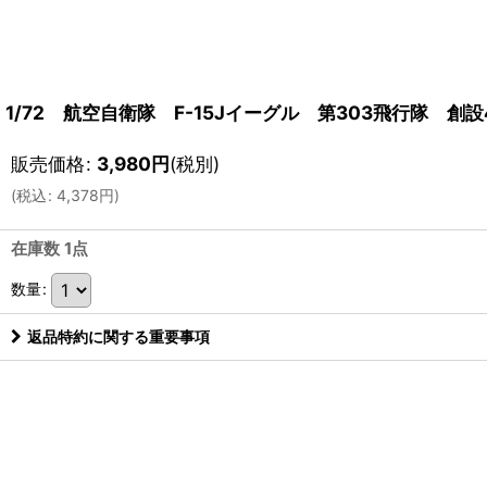
1/72 航空自衛隊 F-15Jイーグル 第303飛行隊 創
販売価格
:
3,980
円
(税別)
(
税込
:
4,378
円
)
在庫数 1点
数量
:
返品特約に関する重要事項