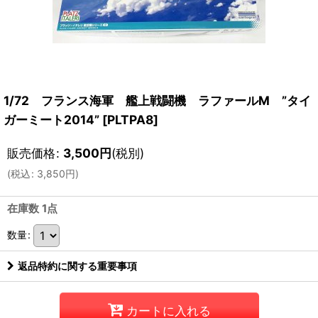
1/72 フランス海軍 艦上戦闘機 ラファールM ”タイ
ガーミート2014”
[
PLTPA8
]
販売価格
:
3,500
円
(税別)
(
税込
:
3,850
円
)
在庫数 1点
数量
:
返品特約に関する重要事項
カートに入れる