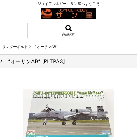
ジョイフルホビー サン星へようこそ
商品検索
C サンダーボルト２ ”オーサンAB”
２ ”オーサンAB”
[
PLTPA3
]