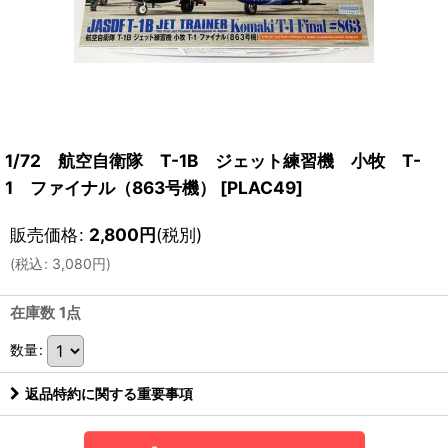
1/72 航空自衛隊 T-1B ジェット練習機 小牧 T-
1 ファイナル（863号機）
[
PLAC49
]
販売価格
:
2,800
円
(税別)
(
税込
:
3,080
円
)
在庫数 1点
数量
:
返品特約に関する重要事項