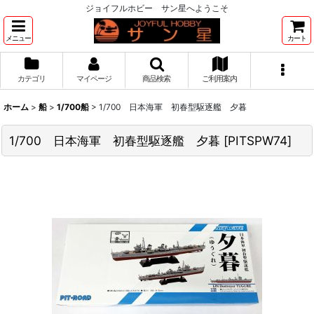
ジョイフルホビー サン星へようこそ
メニュー
カート
カテゴリ
マイページ
商品検索
ご利用案内
ホーム
>
船
>
1/700船
>
1/700 日本海軍 初春型駆逐艦 夕暮
1/700 日本海軍 初春型駆逐艦 夕暮
[
PITSPW74
]