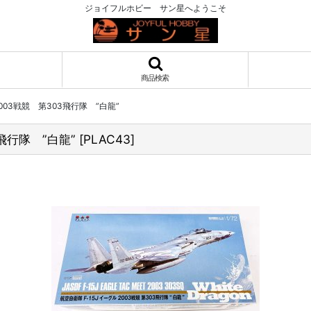
ジョイフルホビー サン星へようこそ
商品検索
2003戦競 第303飛行隊 ”白龍”
3飛行隊 ”白龍”
[
PLAC43
]