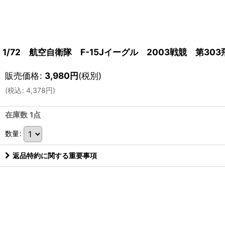
1/72 航空自衛隊 F-15Jイーグル 2003戦競 第303
販売価格
:
3,980
円
(税別)
(
税込
:
4,378
円
)
在庫数 1点
数量
:
返品特約に関する重要事項