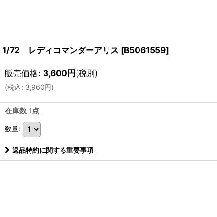
1/72 レディコマンダーアリス
[
B5061559
]
販売価格
:
3,600
円
(税別)
(
税込
:
3,960
円
)
在庫数 1点
数量
:
返品特約に関する重要事項