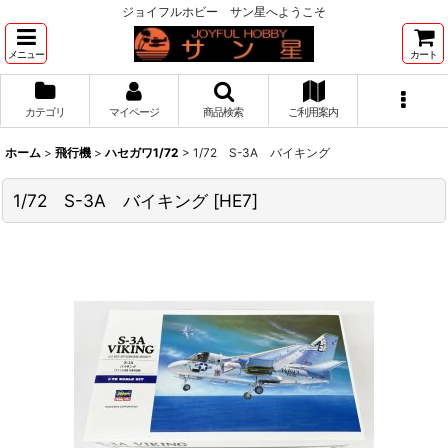
ジョイフルホビー サン星へようこそ
メニュー
カート
カテゴリ
マイページ
商品検索
ご利用案内
ホーム
>
飛行機
>
ハセガワ1/72
>
1/72 S-3A バイキング
1/72 S-3A バイキング
[
HE7
]