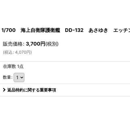
1/700 海上自衛隊護衛艦 DD-132 あさゆき エッ
販売価格
:
3,700
円
(税別)
(
税込
:
4,070
円
)
在庫数 1点
数量
:
返品特約に関する重要事項