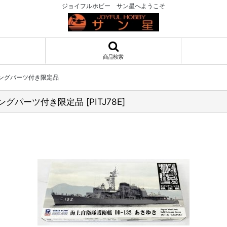
ジョイフルホビー サン星へようこそ
商品検索
チングパーツ付き限定品
チングパーツ付き限定品
[
PITJ78E
]