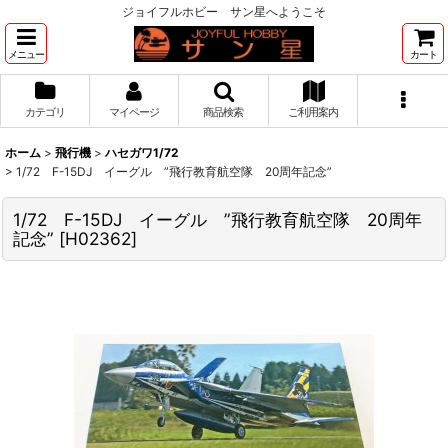
ジョイフルホビー サン星へようこそ
メニュー
カート
カテゴリ
マイページ
商品検索
ご利用案内
ホーム
>
飛行機
>
ハセガワ1/72
>
1/72 F-15DJ イーグル ”飛行教育航空隊 20周年記念”
1/72 F-15DJ イーグル ”飛行教育航空隊 20周年
記念”
[
H02362
]