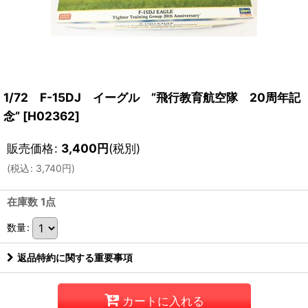
1/72 F-15DJ イーグル ”飛行教育航空隊 20周年記
念”
[
H02362
]
販売価格
:
3,400
円
(税別)
(
税込
:
3,740
円
)
在庫数 1点
数量
:
返品特約に関する重要事項
カートに入れる