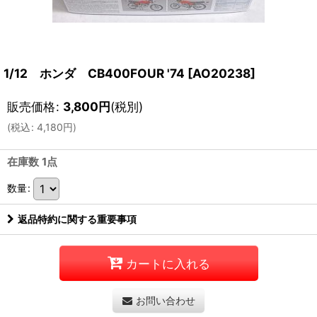
1/12 ホンダ CB400FOUR '74
[
AO20238
]
販売価格
:
3,800
円
(税別)
(
税込
:
4,180
円
)
在庫数 1点
数量
:
返品特約に関する重要事項
カートに入れる
お問い合わせ