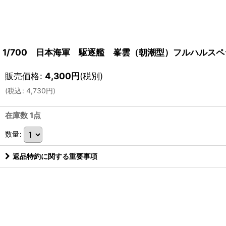
1/700 日本海軍 駆逐艦 峯雲（朝潮型）フルハルス
販売価格
:
4,300
円
(税別)
(
税込
:
4,730
円
)
在庫数 1点
数量
:
返品特約に関する重要事項