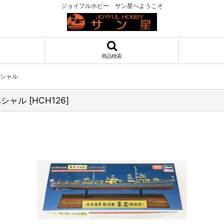
ジョイフルホビー サン星へようこそ
商品検索
ペシャル
ペシャル
[
HCH126
]