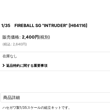
1/35 FIREBALL SG "INTRUDER"
[
H64116
]
販売価格
:
2,400
円
(税別)
(
税込
:
2,640
円
)
在庫なし
返品特約に関する重要事項
商品詳細
ハセガワ製1/35スケールの組立キットです。