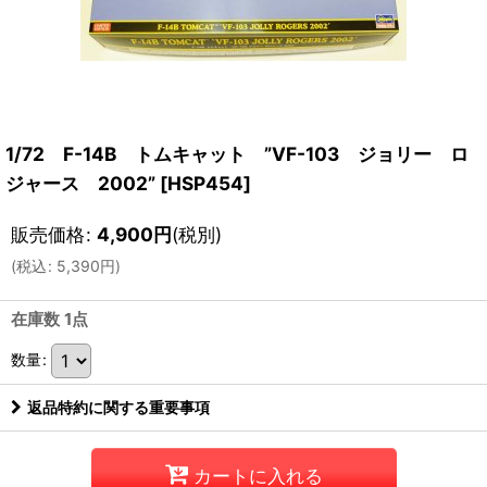
1/72 F-14B トムキャット ”VF-103 ジョリー ロ
ジャース 2002”
[
HSP454
]
販売価格
:
4,900
円
(税別)
(
税込
:
5,390
円
)
在庫数 1点
数量
:
返品特約に関する重要事項
カートに入れる