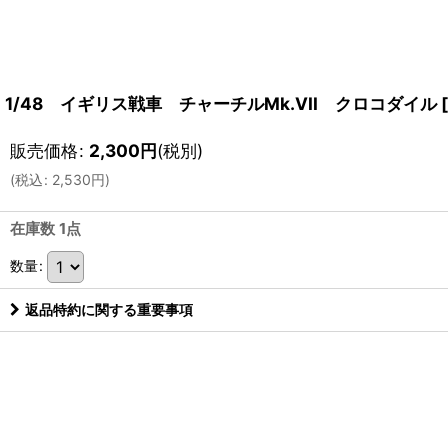
1/48 イギリス戦車 チャーチルMk.VII クロコダイル
[
販売価格
:
2,300
円
(税別)
(
税込
:
2,530
円
)
在庫数 1点
数量
:
返品特約に関する重要事項