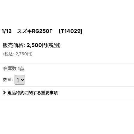
1/12 スズキRG250Γ
[
T14029
]
販売価格
:
2,500
円
(税別)
(
税込
:
2,750
円
)
在庫数 1点
数量
:
返品特約に関する重要事項