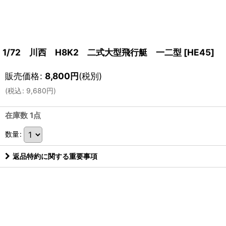
1/72 川西 H8K2 二式大型飛行艇 一二型
[
HE45
]
販売価格
:
8,800
円
(税別)
(
税込
:
9,680
円
)
在庫数 1点
数量
:
返品特約に関する重要事項