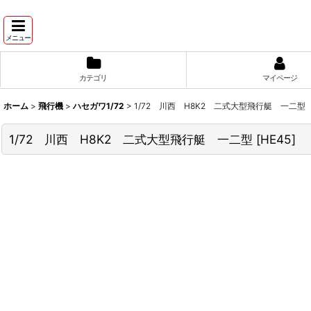
メニュー
カテゴリ
マイページ
ホーム
>
飛行機
>
ハセガワ1/72
>
1/72 川西 H8K2 二式大型飛行艇 一二型
1/72 川西 H8K2 二式大型飛行艇 一二型
[
HE45
]