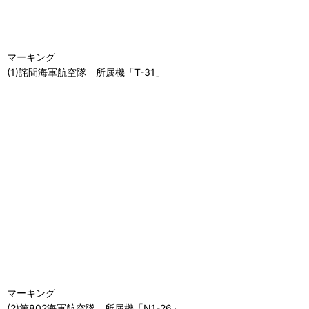
マーキング
(1)詫間海軍航空隊 所属機「T-31」
マーキング
(2)第802海軍航空隊 所属機「N1-26」