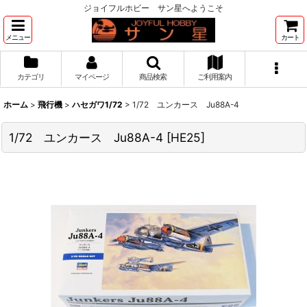
ジョイフルホビー サン星へようこそ
メニュー
カート
カテゴリ
マイページ
商品検索
ご利用案内
ホーム
>
飛行機
>
ハセガワ1/72
>
1/72 ユンカース Ju88A-4
1/72 ユンカース Ju88A-4
[
HE25
]