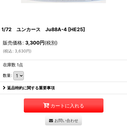
1/72 ユンカース Ju88A-4
[
HE25
]
販売価格
:
3,300
円
(税別)
(
税込
:
3,630
円
)
在庫数 1点
数量
:
返品特約に関する重要事項
カートに入れる
お問い合わせ