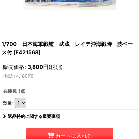
1/700 日本海軍戦艦 武蔵 レイテ沖海戦時 波ベー
ス付
[
F421568
]
販売価格
:
3,800
円
(税別)
(
税込
:
4,180
円
)
在庫数 1点
数量
:
返品特約に関する重要事項
カートに入れる