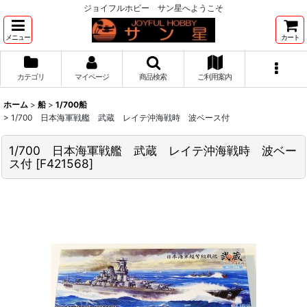
ジョイフルホビー サン星へようこそ
メニュー
カート
カテゴリ
マイページ
商品検索
ご利用案内
ホーム
>
船
>
1/700船
>
1/700 日本海軍戦艦 武蔵 レイテ沖海戦時 波ベース付
1/700 日本海軍戦艦 武蔵 レイテ沖海戦時 波ベー
ス付
[
F421568
]