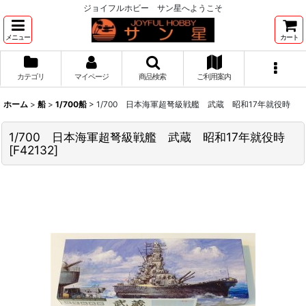
ジョイフルホビー サン星へようこそ
メニュー
カート
カテゴリ
マイページ
商品検索
ご利用案内
ホーム
>
船
>
1/700船
>
1/700 日本海軍超弩級戦艦 武蔵 昭和17年就役時
1/700 日本海軍超弩級戦艦 武蔵 昭和17年就役時
[
F42132
]