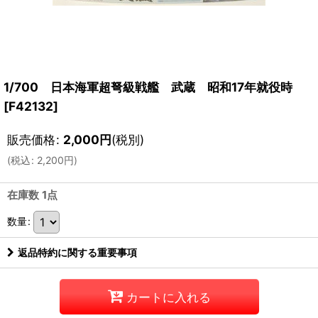
1/700 日本海軍超弩級戦艦 武蔵 昭和17年就役時
[
F42132
]
販売価格
:
2,000
円
(税別)
(
税込
:
2,200
円
)
在庫数 1点
数量
:
返品特約に関する重要事項
カートに入れる