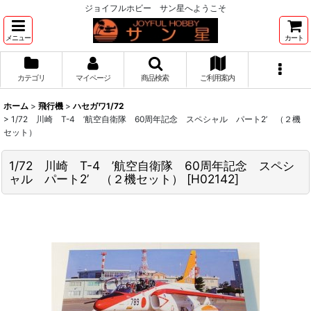
ジョイフルホビー サン星へようこそ
メニュー
カート
カテゴリ
マイページ
商品検索
ご利用案内
ホーム
>
飛行機
>
ハセガワ1/72
>
1/72 川崎 T-4 ’航空自衛隊 60周年記念 スペシャル パート2’ （２機
セット）
1/72 川崎 T-4 ’航空自衛隊 60周年記念 スペシ
ャル パート2’ （２機セット）
[
H02142
]