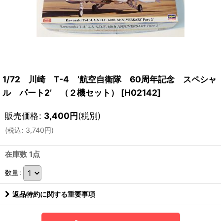
1/72 川崎 T-4 ’航空自衛隊 60周年記念 スペシャ
ル パート2’ （２機セット）
[
H02142
]
販売価格
:
3,400
円
(税別)
(
税込
:
3,740
円
)
在庫数 1点
数量
:
返品特約に関する重要事項