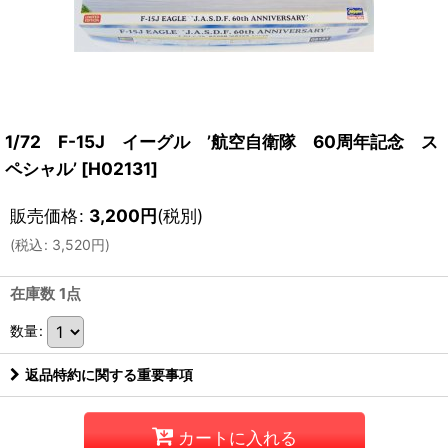
1/72 F-15J イーグル ’航空自衛隊 60周年記念 ス
ペシャル’
[
H02131
]
販売価格
:
3,200
円
(税別)
(
税込
:
3,520
円
)
在庫数 1点
数量
:
返品特約に関する重要事項
カートに入れる