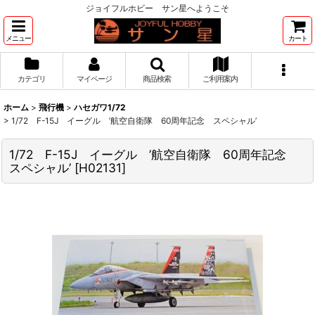
ジョイフルホビー サン星へようこそ
メニュー
カート
カテゴリ
マイページ
商品検索
ご利用案内
ホーム
>
飛行機
>
ハセガワ1/72
>
1/72 F-15J イーグル ’航空自衛隊 60周年記念 スペシャル’
1/72 F-15J イーグル ’航空自衛隊 60周年記念
スペシャル’
[
H02131
]