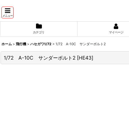
メニュー
カテゴリ
マイページ
ホーム
>
飛行機
>
ハセガワ1/72
>
1/72 A-10C サンダーボルト2
1/72 A-10C サンダーボルト2
[
HE43
]