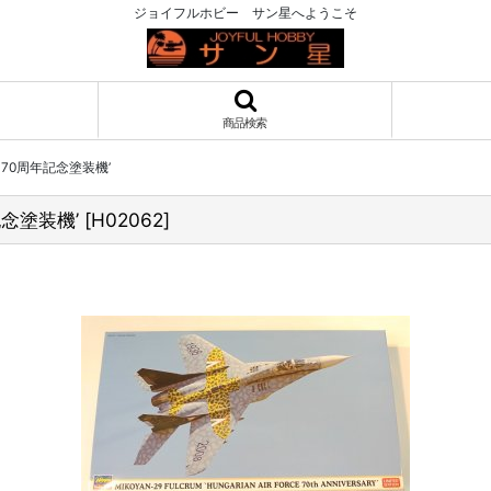
ジョイフルホビー サン星へようこそ
商品検索
70周年記念塗装機’
念塗装機’
[
H02062
]