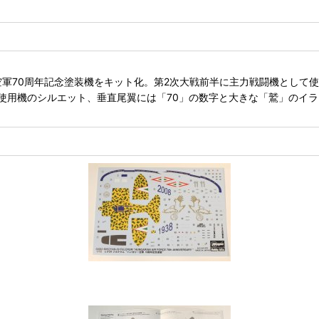
軍70周年記念塗装機をキット化。第2次大戦前半に主力戦闘機として使用
使用機のシルエット、垂直尾翼には「70」の数字と大きな「鷲」のイ