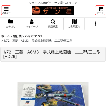
ジョイフルホビー サン星へようこそ
メニュー
カート
カテゴリ
マイページ
商品検索
ご利用案内
ホーム
>
飛行機
>
ハセガワ1/72
>
1/72 三菱 A6M3 零式艦上戦闘機 二二型/三二型
1/72 三菱 A6M3 零式艦上戦闘機 二二型/三二型
[
HD26
]