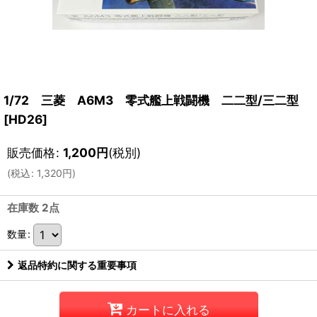
1/72 三菱 A6M3 零式艦上戦闘機 二二型/三二型
[
HD26
]
販売価格
:
1,200
円
(税別)
(
税込
:
1,320
円
)
在庫数 2点
数量
:
返品特約に関する重要事項
カートに入れる