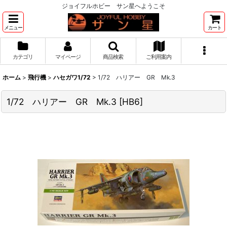
ジョイフルホビー サン星へようこそ
メニュー
カート
カテゴリ
マイページ
商品検索
ご利用案内
ホーム
>
飛行機
>
ハセガワ1/72
>
1/72 ハリアー GR Mk.3
1/72 ハリアー GR Mk.3
[
HB6
]