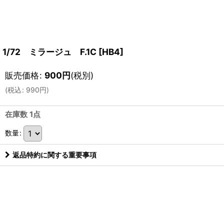
1/72 ミラージュ F.1C
[
HB4
]
販売価格
:
900
円
(税別)
(
税込
:
990
円
)
在庫数 1点
数量
:
返品特約に関する重要事項