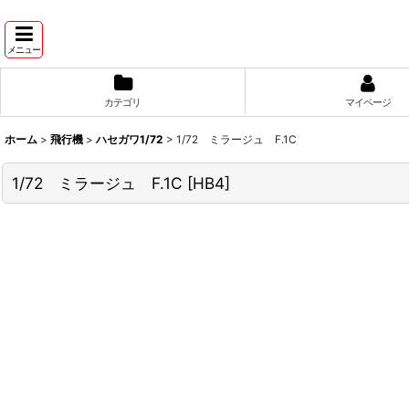
メニュー
カテゴリ
マイページ
ホーム
>
飛行機
>
ハセガワ1/72
>
1/72 ミラージュ F.1C
1/72 ミラージュ F.1C
[
HB4
]