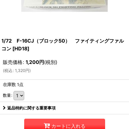
1/72 F-16CJ（ブロック50） ファイティングファル
コン
[
HD18
]
販売価格
:
1,200
円
(税別)
(
税込
:
1,320
円
)
在庫数 1点
数量
:
返品特約に関する重要事項
カートに入れる