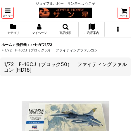
ジョイフルホビー サン星へようこそ
メニュー
カート
カテゴリ
マイページ
商品検索
ご利用案内
ホーム
>
飛行機
>
ハセガワ1/72
>
1/72 F-16CJ（ブロック50） ファイティングファルコン
1/72 F-16CJ（ブロック50） ファイティングファル
コン
[
HD18
]