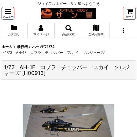
ジョイフルホビー サン星へようこそ
メニュー
カート
カテゴリ
マイページ
商品検索
ご利用案内
ホーム
>
飛行機
>
ハセガワ1/72
>
1/72 AH-1F コブラ チョッパー ’スカイ ソルジャーズ’
1/72 AH-1F コブラ チョッパー ’スカイ ソルジ
ャーズ’
[
H00913
]