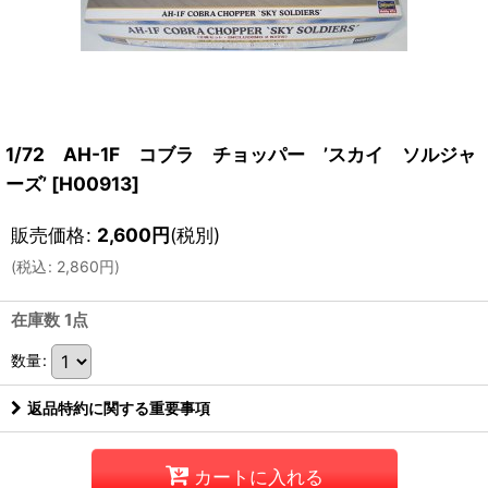
1/72 AH-1F コブラ チョッパー ’スカイ ソルジャ
ーズ’
[
H00913
]
販売価格
:
2,600
円
(税別)
(
税込
:
2,860
円
)
在庫数 1点
数量
:
返品特約に関する重要事項
カートに入れる