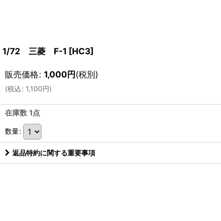
1/72 三菱 F-1
[
HC3
]
販売価格
:
1,000
円
(税別)
(
税込
:
1,100
円
)
在庫数 1点
数量
:
返品特約に関する重要事項