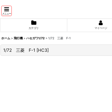
メニュー
カテゴリ
マイページ
ホーム
>
飛行機
>
ハセガワ1/72
>
1/72 三菱 F-1
1/72 三菱 F-1
[
HC3
]