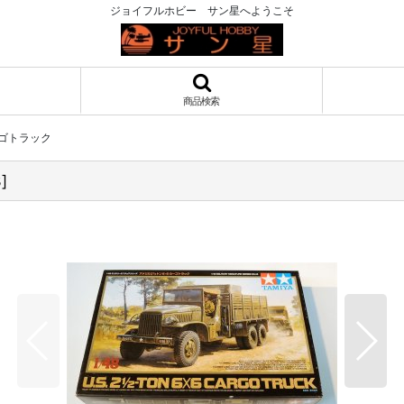
ジョイフルホビー サン星へようこそ
商品検索
カーゴトラック
8
]