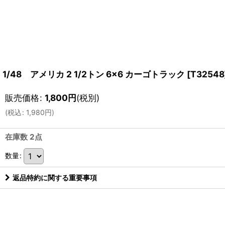
1/48 アメリカ 2 1/2トン 6×6 カーゴトラック
[
T32548
販売価格
:
1,800
円
(税別)
(
税込
:
1,980
円
)
在庫数 2点
数量
:
返品特約に関する重要事項