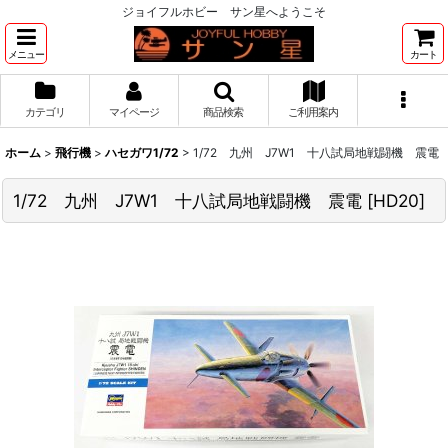
ジョイフルホビー サン星へようこそ
メニュー
カート
カテゴリ
マイページ
商品検索
ご利用案内
ホーム
>
飛行機
>
ハセガワ1/72
>
1/72 九州 J7W1 十八試局地戦闘機 震電
1/72 九州 J7W1 十八試局地戦闘機 震電
[
HD20
]