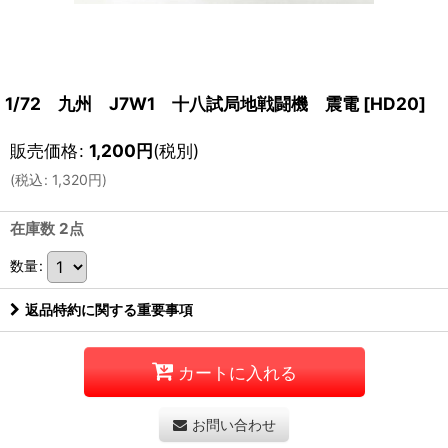
1/72 九州 J7W1 十八試局地戦闘機 震電
[
HD20
]
販売価格
:
1,200
円
(税別)
(
税込
:
1,320
円
)
在庫数 2点
数量
:
返品特約に関する重要事項
カートに入れる
お問い合わせ