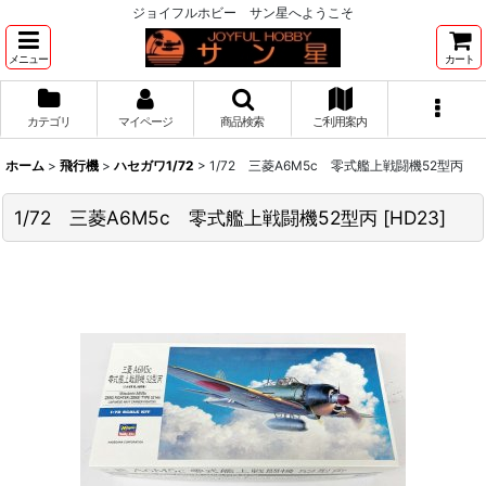
ジョイフルホビー サン星へようこそ
メニュー
カート
カテゴリ
マイページ
商品検索
ご利用案内
ホーム
>
飛行機
>
ハセガワ1/72
>
1/72 三菱A6M5c 零式艦上戦闘機52型丙
1/72 三菱A6M5c 零式艦上戦闘機52型丙
[
HD23
]