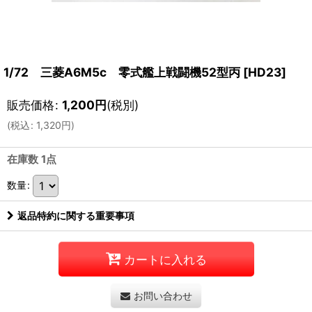
1/72 三菱A6M5c 零式艦上戦闘機52型丙
[
HD23
]
販売価格
:
1,200
円
(税別)
(
税込
:
1,320
円
)
在庫数 1点
数量
:
返品特約に関する重要事項
カートに入れる
お問い合わせ