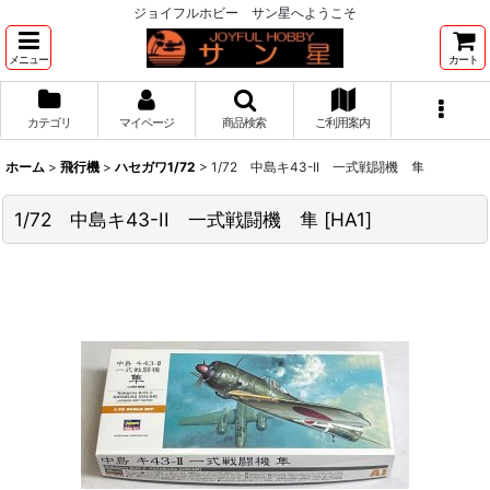
ジョイフルホビー サン星へようこそ
メニュー
カート
カテゴリ
マイページ
商品検索
ご利用案内
ホーム
>
飛行機
>
ハセガワ1/72
>
1/72 中島キ43-II 一式戦闘機 隼
1/72 中島キ43-II 一式戦闘機 隼
[
HA1
]