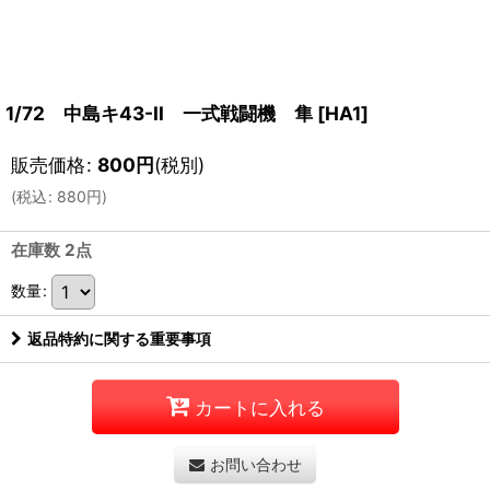
1/72 中島キ43-II 一式戦闘機 隼
[
HA1
]
販売価格
:
800
円
(税別)
(
税込
:
880
円
)
在庫数 2点
数量
:
返品特約に関する重要事項
カートに入れる
お問い合わせ